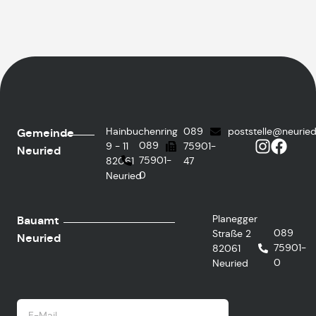
Hainbuchenring
089
poststelle@neurie
Gemeinde
089
9 - 11
75901-
Neuried
75901-
82061
47
0
Neuried
Planegger
Bauamt
089
Straße 2
Neuried
75901-
82061
0
Neuried