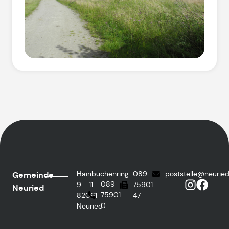
Hainbuchenring
089
poststelle@neurie
Gemeinde
089
9 - 11
75901-
Neuried
75901-
82061
47
0
Neuried