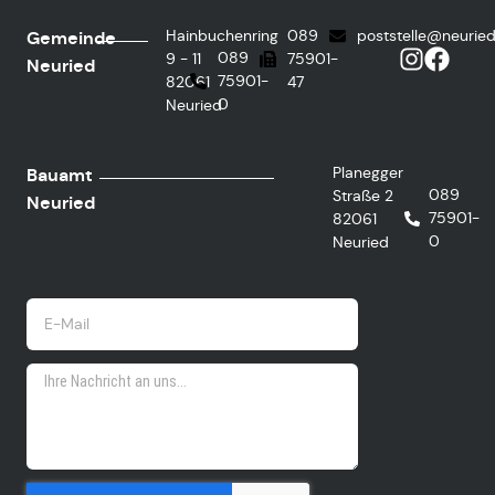
Hainbuchenring
089
poststelle@neurie
Gemeinde
089
9 - 11
75901-
Neuried
75901-
82061
47
0
Neuried
Planegger
Bauamt
089
Straße 2
Neuried
75901-
82061
0
Neuried