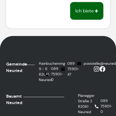
Ich biete
Hainbuchenring
089
poststelle@neurie
Gemeinde
089
9 - 11
75901-
Neuried
75901-
82061
47
0
Neuried
Planegger
Bauamt
089
Straße 2
Neuried
75901-
82061
0
Neuried