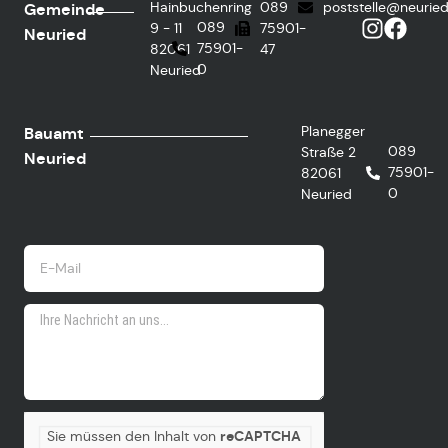
Hainbuchenring
089
poststelle@neurie
Gemeinde
089
9 - 11
75901-
Neuried
75901-
82061
47
0
Neuried
Planegger
Bauamt
089
Straße 2
Neuried
75901-
82061
0
Neuried
Sie müssen den Inhalt von
reCAPTCHA