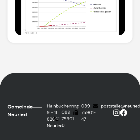
Hainbuchenring
089
poststelle@neurie
Gemeinde
089
9 - 11
75901-
Neuried
75901-
82061
47
0
Neuried