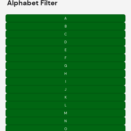
Alphabet Filter
A
B
C
D
E
F
G
H
I
J
K
L
M
N
O