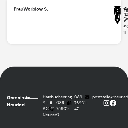
Ra
08
08
we
Frau
Werblow S.
Z
Ha
17
47
O
9
-
0
11
Hainbuchenring
089
poststelle@neurie
Gemeinde
089
9 - 11
75901-
Neuried
75901-
82061
47
0
Neuried