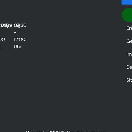
stag
:00
Freitag
07:30
Er
-
:00
12:00
Ge
r
Uhr
Im
Da
Si