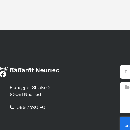
lle@neuried.de
Bauamt Neuried
Planegger Straße 2
82061 Neuried
089 75901-0