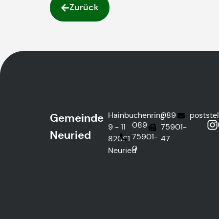
Zurück
Hainbuchenring
089
postste
Gemeinde
089
9 - 11
75901-
Neuried
75901-
82061
47
0
Neuried