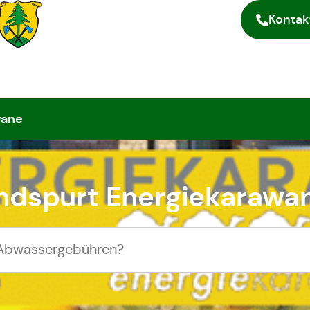
Kontak
wane
ndspurt Energiekarawa