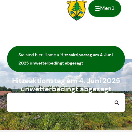
Menü
springen
Sie sind hier:
Home
»
Hitzeaktionstag am 4. Juni
2025 unwetterbedingt abgesagt
Hitzeaktionstag am 4. Juni 2025
unwetterbedingt abgesagt