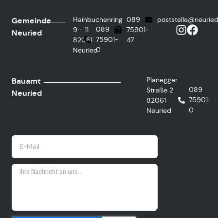
Hainbuchenring
089
poststelle@neurie
Gemeinde
089
9 - 11
75901-
Neuried
75901-
82061
47
0
Neuried
Planegger
Bauamt
089
Straße 2
Neuried
75901-
82061
0
Neuried