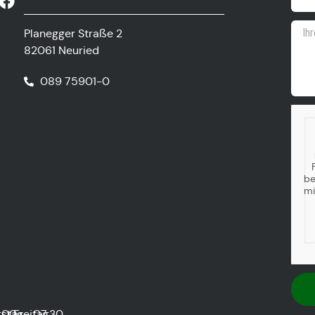
Planegger Straße 2
82061 Neuried
089 75901-0
be
mi
stag
:00
Freitag
07:30