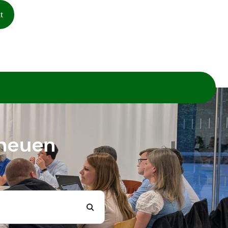
t
 neuen