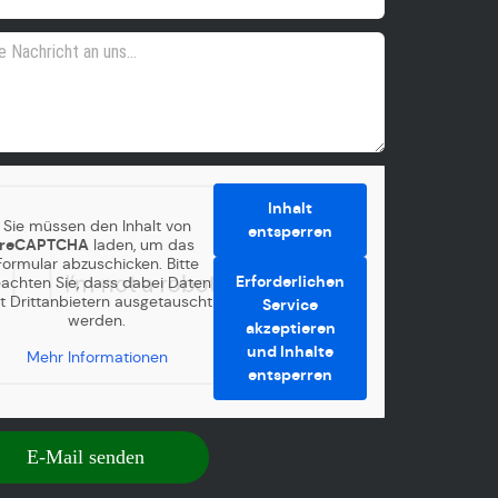
Inhalt
Sie müssen den Inhalt von
entsperren
reCAPTCHA
laden, um das
Formular abzuschicken. Bitte
Erforderlichen
achten Sie, dass dabei Daten
t Drittanbietern ausgetauscht
Service
werden.
akzeptieren
und Inhalte
Mehr Informationen
entsperren
E-Mail senden