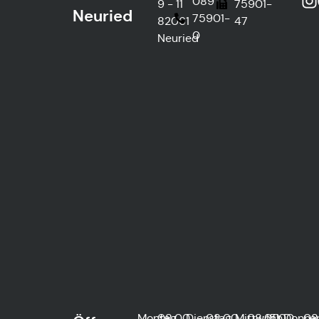
089
9 - 11
75901-
Neuried
75901-
82061
47
0
Neuried
Montag
08:00
Dienstag
08:00
Mittwoch
08:00
15:00
Donner
08