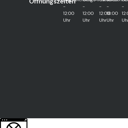
Öffnungszeiten
-
-
-
-
-
12:00
12:00
12:00
18:00
12
Uhr
Uhr
Uhr
Uhr
Uh
Weitere Informationen über den gesperrten Inhalt.