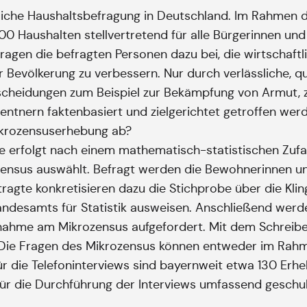
hrliche Haushaltsbefragung in Deutschland. Im Rahmen 
 Haushalten stellvertretend für alle Bürgerinnen und 
agen die befragten Personen dazu bei, die wirtschaftl
evölkerung zu verbessern. Nur durch verlässliche, qua
scheidungen zum Beispiel zur Bekämpfung von Armut, 
entnern faktenbasiert und zielgerichtet getroffen wer
ikrozensuserhebung ab?
e erfolgt nach einem mathematisch-statistischen Zufa
zensus auswählt. Befragt werden die Bewohnerinnen u
te konkretisieren dazu die Stichprobe über die Klinge
ndesamts für Statistik ausweisen. Anschließend wer
Teilnahme am Mikrozensus aufgefordert. Mit dem Schrei
. Die Fragen des Mikrozensus können entweder im Rahm
r die Telefoninterviews sind bayernweit etwa 130 Erh
 für die Durchführung der Interviews umfassend geschu
.