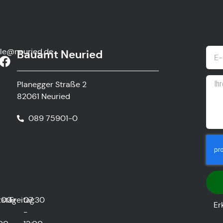
lle@neuried.de
Bauamt Neuried
Planegger Straße 2
82061 Neuried
089 75901-0
stag
:00
Freitag
07:30
Er
-