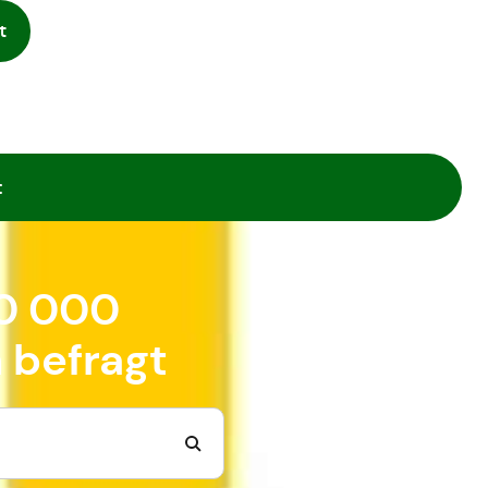
t
t
30 000
 befragt