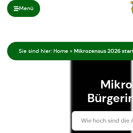
Inhalt
springen
Menü
Mikrozensus 2026 star
Sie sind hier:
Home
»
Mikro
Bürgeri