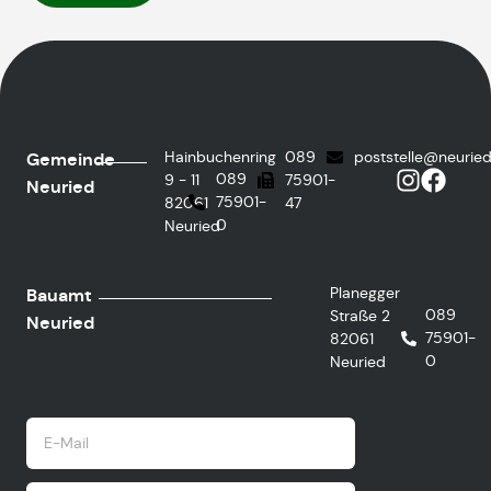
Hainbuchenring
089
poststelle@neurie
Gemeinde
089
9 - 11
75901-
Neuried
75901-
82061
47
0
Neuried
Planegger
Bauamt
089
Straße 2
Neuried
75901-
82061
0
Neuried