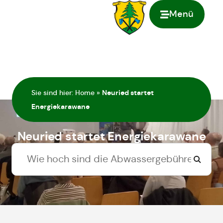
Menü
springen
Sie sind hier:
Home
»
Neuried startet
Energiekarawane
Neuried startet Energiekarawane