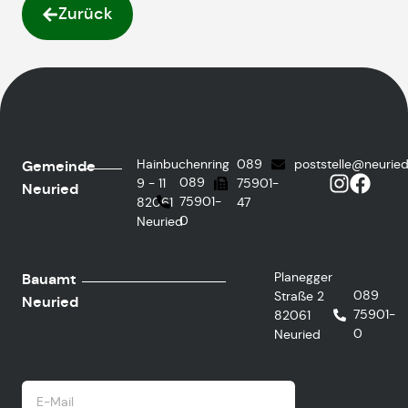
Zurück
Hainbuchenring
089
poststelle@neurie
Gemeinde
089
9 - 11
75901-
Neuried
75901-
82061
47
0
Neuried
Planegger
Bauamt
089
Straße 2
Neuried
75901-
82061
0
Neuried