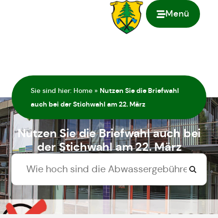
Menü
springen
Sie sind hier:
Home
»
Nutzen Sie die Briefwahl
auch bei der Stichwahl am 22. März
Nutzen Sie die Briefwahl auch bei
der Stichwahl am 22. März