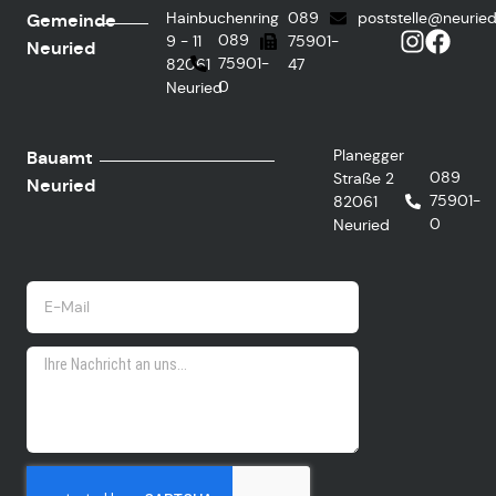
Hainbuchenring
089
poststelle@neurie
Gemeinde
089
9 - 11
75901-
Neuried
75901-
82061
47
0
Neuried
Planegger
Bauamt
089
Straße 2
Neuried
75901-
82061
0
Neuried