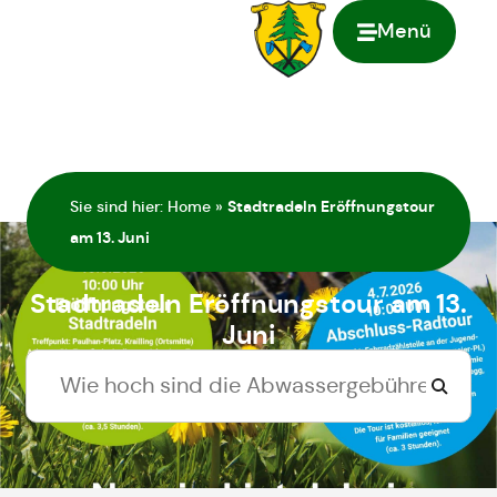
Menü
springen
Sie sind hier:
Home
»
Stadtradeln Eröffnungstour
am 13. Juni
Stadtradeln Eröffnungstour am 13.
Juni