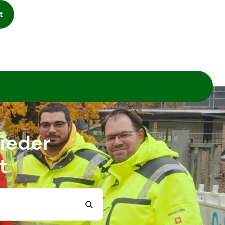
t
ieder
t