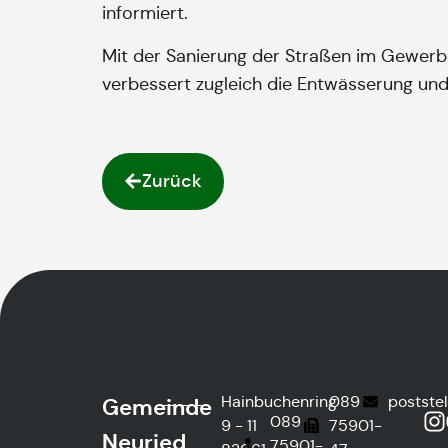
informiert.
Mit der Sanierung der Straßen im Gewer
verbessert zugleich die Entwässerung und
Zurück
Hainbuchenring
089
postste
Gemeinde
089
9 - 11
75901-
Neuried
75901-