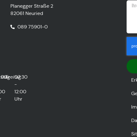
Planegger Straße 2
82061 Neuried
089 75901-0
stag
:00
Freitag
07:30
Er
-
:00
12:00
Ge
r
Uhr
Im
Da
Si