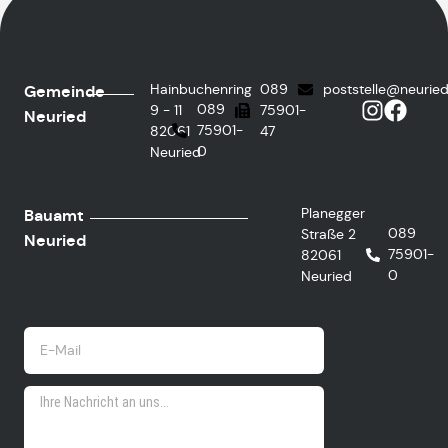
Hainbuchenring
089
poststelle@neurie
Gemeinde
089
9 - 11
75901-
Neuried
75901-
82061
47
0
Neuried
Planegger
Bauamt
089
Straße 2
Neuried
75901-
82061
0
Neuried