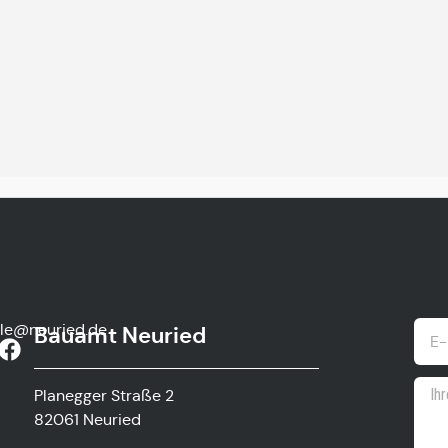
lle@neuried.de
Bauamt Neuried
Planegger Straße 2
82061 Neuried