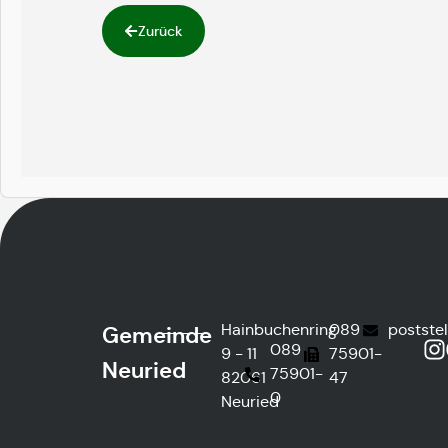
Zurück
Hainbuchenring
089
postste
Gemeinde
089
9 - 11
75901-
Neuried
75901-
82061
47
0
Neuried