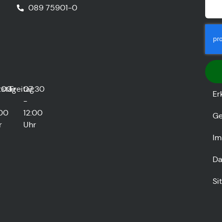
089 75901-0
stag
:00
Freitag
07:30
Er
-
:00
12:00
Ge
r
Uhr
Im
Da
Si